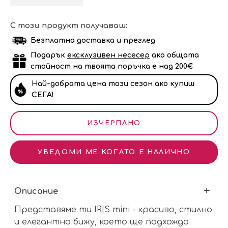
С този продукт получаваш:
Безплатна доставка и преглед
Подарък
ексклузивен несесер
ако общата
стойност на твоята поръчка е над 200€
Най-добрата цена този сезон ако купиш
СЕГА!
ИЗЧЕРПАНО
УВЕДОМИ МЕ КОГАТО Е НАЛИЧНО
Описание
Представяме ти IRIS mini - красиво, стилно
и елегантно бижу, което ще подхожда