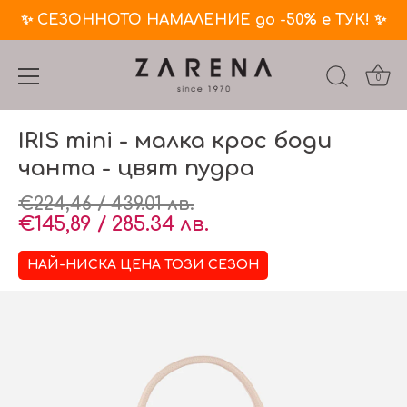
✨ СЕЗОННОТО НАМАЛЕНИЕ до -50% е ТУК! ✨
0
Премини
IRIS mini - малка крос боди
към
съдържанието
чанта - цвят пудра
€224,46 / 439.01 лв.
€145,89 / 285.34 лв.
НАЙ-НИСКА ЦЕНА ТОЗИ СЕЗОН