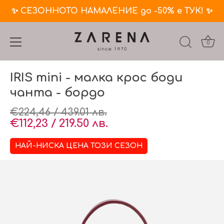
✨ СЕЗОННОТО НАМАЛЕНИЕ до -50% е ТУК! ✨
0
Премини
IRIS mini - малка крос боди
към
съдържанието
чанта - бордо
€224,46 / 439.01 лв.
€112,23 / 219.50 лв.
НАЙ-НИСКА ЦЕНА ТОЗИ СЕЗОН