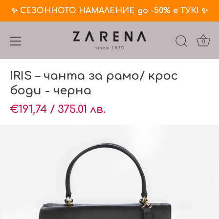
✨ СЕЗОННОТО НАМАЛЕНИЕ до -50% е ТУК! ✨
0
Премини
IRIS – чанта за рамо/ крос
към
съдържанието
боди - черна
€191,74 / 375.01 лв.