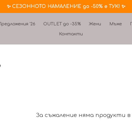
✨ СЕЗОННОТО НАМАЛЕНИЕ до -50% е ТУК! ✨
редложения '26
OUTLET до -35%
Жени
Мъже
Контакти
%
За съжаление няма продукти в