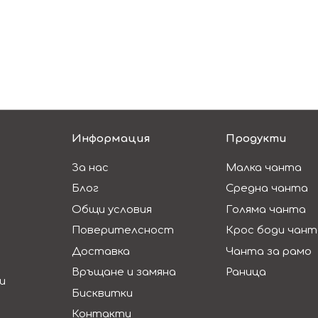
Информация
Продукти
За нас
Малка чанта
Блог
Средна чанта
Общи условия
Голяма чанта
Поверителсност
Крос боди чант
Доставка
Чанта за рамо
Връщане и замяна
Раница
и
Бисквитки
Контакти