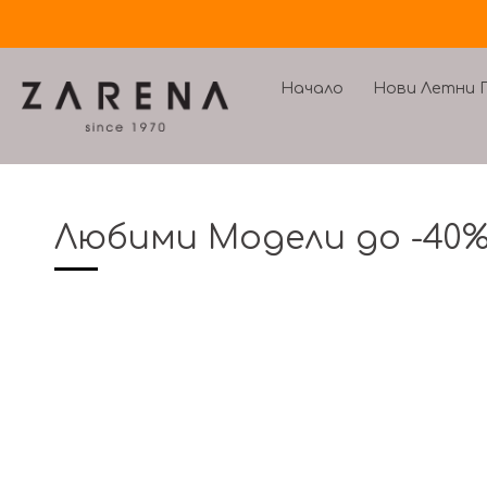
Начало
Нови Летни П
Премини
към
съдържанието
Любими Модели до -40