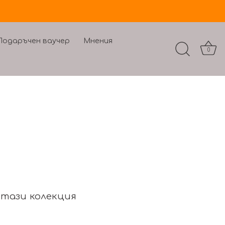
Подаръчен ваучер
Мнения
0
 тази колекция